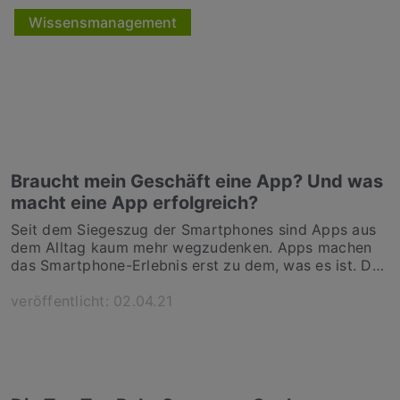
Wissensmanagement
Braucht mein Geschäft eine App? Und was
macht eine App erfolgreich?
Seit dem Siegeszug der Smartphones sind Apps aus
dem Alltag kaum mehr wegzudenken. Apps machen
das Smartphone-Erlebnis erst zu dem, was es ist. Das
Angebot an Apps ist mittlerweile so umfangreich wie
ihr jeweiliger Nutzen. Sport, Shopping, Finanzen,
veröffentlicht: 02.04.21
Messaging, Nachrichten - für alle Bereiche des
Lebens gibt es heutzutage eine App. Aber die
Popularität von Apps allein ist kein Grund eine eigene
entwickeln zu lassen. Ob ein Unternehmen eine App
wirklich braucht oder nicht, lässt sich anhand