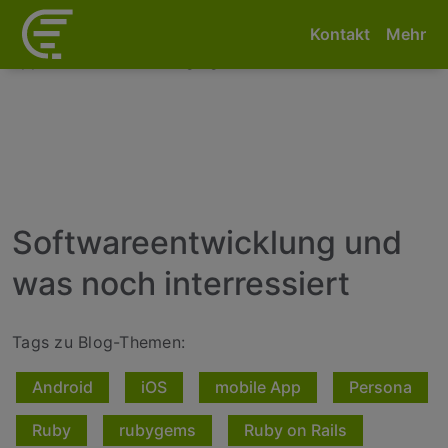
<--! Event snippet for Telefonnummer aufgerufen-->
<--!
Kontakt
Mehr
Event snippet for E-Mail-Adresse aufgerufen -->
<--! Event
snippet for Kontaktanfrage gesendet -->
Softwareentwicklung und
was noch interressiert
Tags zu Blog-Themen:
Android
iOS
mobile App
Persona
Ruby
rubygems
Ruby on Rails