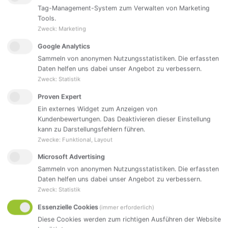
können Sie das Know-how in Ihrer Firma festhalten,
Tag-Management-System zum Verwalten von Marketing
einfach aktualisieren und mit den befugten Personen
Tools.
im Unternehmen teilen. <br> Wichtige Prozesse und
Zweck
:
Marketing
Arbeitsanweisungen befinden sich in Ihrem
Google Analytics
Unternehmen zum größten Teil noch auf Papier und
werden auf dem analogen Weg weitergegeben und
Sammeln von anonymen Nutzungsstatistiken. Die erfassten
weiterentwickelt? Bestimmt kennen Sie auch in Ihrem
Daten helfen uns dabei unser Angebot zu verbessern.
Unternehmen die Situation, dass Ihre wichtigsten
Zweck
:
Statistik
Unterlagen vor allem in Papierform verwendet
Proven Expert
werden. <br> Weil bei einer Veränderung dieser
Unterlagen diese jeweils komplett neu gedruckt und
Ein externes Widget zum Anzeigen von
im Unternehmen verteilt werden müssen, werden
Kundenbewertungen. Das Deaktivieren dieser Einstellung
diese nur selten und nur von wenigen, mit dem
kann zu Darstellungsfehlern führen.
Wissensmanagement vertrauten Mitarbeitern,
Zwecke
:
Funktional, Layout
aktualisiert. So verbleiben längst überholte
Microsoft Advertising
Wissensstände in den Abteilungen und werden selten
für den eigentlichen Arbeitsprozess herangezogen.
Sammeln von anonymen Nutzungsstatistiken. Die erfassten
Gerade wenn erfahrene Mitarbeiter aus dem
Daten helfen uns dabei unser Angebot zu verbessern.
Unternehmen ausscheiden oder neue Mitarbeiter sich
Zweck
:
Statistik
in die Arbeitsverfahren einarbeiten, kann dies zu
Essenzielle Cookies
(immer erforderlich)
einem großen und letztlich teuren Problem werden.
Diese Cookies werden zum richtigen Ausführen der Website
<br> Wissen im digitalen Zeitalter <br> Mit dem