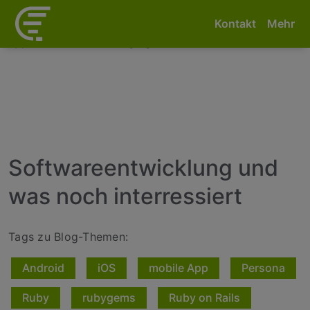
<--! Event snippet for Telefonnummer aufgerufen-->
<--!
Kontakt
Mehr
Event snippet for E-Mail-Adresse aufgerufen -->
<--! Event
snippet for Kontaktanfrage gesendet -->
Softwareentwicklung und
was noch interressiert
Tags zu Blog-Themen:
Android
iOS
mobile App
Persona
Ruby
rubygems
Ruby on Rails