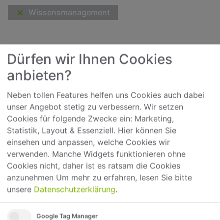
Wissensmanagement
Dürfen wir Ihnen Cookies
anbieten?
Neben tollen Features helfen uns Cookies auch dabei
Sichern Sie das Wissen in Ihrem
unser Angebot stetig zu verbessern. Wir setzen
Unternehmen und machen Sie es
Cookies für folgende Zwecke ein: Marketing,
verfügbar - mit dem conlance-Wiki
Statistik, Layout & Essenziell. Hier können Sie
Das angesammelte Wissen in Ihrem Unternehmen ist
einsehen und anpassen, welche Cookies wir
das wohl wertvollste Kapital, dass Sie in Ihrer Firma
verwenden. Manche Widgets funktionieren ohne
haben und wird gerade in einer modernen
Cookies nicht, daher ist es ratsam die Cookies
Informationsgesellschaft zu einem immer wichtigeren
anzunehmen
Um mehr zu erfahren, lesen Sie bitte
Erfolgsfaktor. Mit diesem können Sie in Ihrem
veröffentlicht: 26.03.19
Unternehmen bewusst arbeiten, in vielen Firmen
unsere
Datenschutzerklärung
.
findet sich das Unternehmenswissen jedoch
ausschließlich in den Köpfen der Mitarbeiter oder in
dicken Aktenordnern. Mit dem digitalen conlance-Wiki
Google Tag Manager