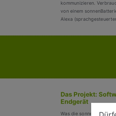
kommunizieren. Verbrauch
von einem sonnenBatteri
Alexa (sprachgesteuerte
Das Projekt: Soft
Endgerät
Dürf
Was die sonnen GmbH für