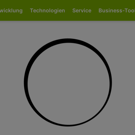
vent snippet for E-Mail-Adresse aufgerufen -->
<--! Event sn
wicklung
Technologien
Service
Business-Too