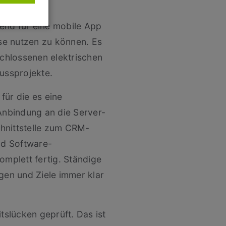
end für eine mobile App
se nutzen zu können. Es
chlossenen elektrischen
ussprojekte.
ür die es eine
Anbindung an die Server-
hnittstelle zum CRM-
nd Software-
omplett fertig. Ständige
en und Ziele immer klar
slücken geprüft. Das ist