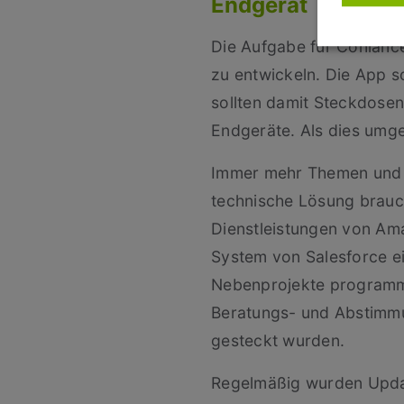
Endgerät
Die Aufgabe für Conlance
zu entwickeln. Die App 
sollten damit Steckdose
Endgeräte. Als dies umge
Immer mehr Themen und A
technische Lösung brauc
Dienstleistungen von Am
System von Salesforce ei
Nebenprojekte programmat
Beratungs- und Abstimmu
gesteckt wurden.
Regelmäßig wurden Update