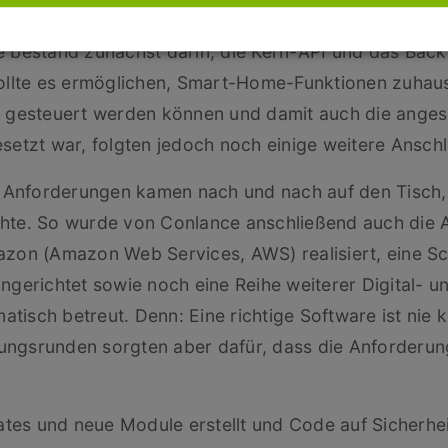
 bestand zunächst darin, die Kern-API und das Back
sollte es ermöglichen, Smart-Home-Funktionen zuhau
n gesteuert werden können und damit auch die anges
setzt war, folgten jedoch noch einige weitere Anschl
nforderungen kamen nach und nach auf den Tisch, f
hte. So wurde von Conlance anschließend auch die 
azon (Amazon Web Services, AWS) realisiert, eine Sc
ngerichtet sowie noch eine Reihe weiterer Digital- u
isch betreut. Denn: Eine richtige Software ist nie k
ngsrunden sorgten aber dafür, dass die Anforderung
s und neue Module erstellt und Code auf Sicherheit