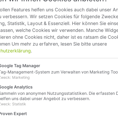
 Speicher und den angeschlossenen Clients und Be
ollen Features helfen uns Cookies auch dabei unser A
Display) ermöglichte.
zu verbessern. Wir setzen Cookies für folgende Zwecke
g, Statistik, Layout & Essenziell. Hier können Sie ein
Leistungsüberwachung des Speichers auch über eine A
assen, welche Cookies wir verwenden. Manche Widge
 B. auch möglich sein, die Funksteckdosen eines Hau
nieren ohne Cookies nicht, daher ist es ratsam die Coo
y zu steuern. Was im ersten Schritt also benötigt w
hmen
Um mehr zu erfahren, lesen Sie bitte unsere
ender Daten-Schnittstellen (APIs).
hutzerklärung
.
and die sonnen GmbH 2016 zur Augsburger Software
Google Tag Manager
a Görlitz. Beide Unternehmen arbeiteten im Bereich
Tag-Management-System zum Verwalten von Marketing Tool
Zweck
:
Marketing
ektorientierten Programmiersprache Ruby. Schon wäh
Google Analytics
setzte die sonnen GmbH ganz auf Ruby. Da sich Conl
Sammeln von anonymen Nutzungsstatistiken. Die erfassten 
 spezialisiert hatte, war es für beide Firmen ein „pe
helfen uns dabei unser Angebot zu verbessern.
Zweck
:
Statistik
n dem Produkt. Die Motivation, das Beste an Funktion
Proven Expert