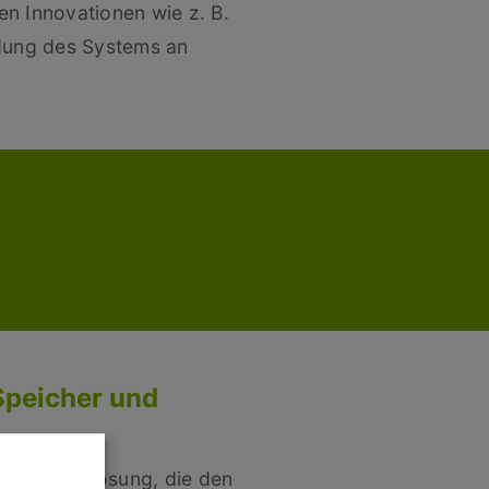
n Innovationen wie z. B.
dung des Systems an
Speicher und
chnische Lösung, die den