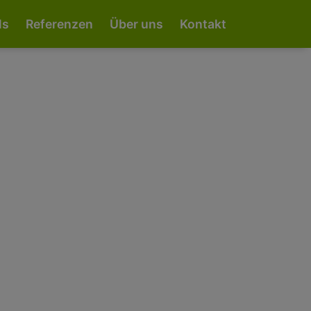
ippet for Kontaktanfrage gesendet -->
ls
Referenzen
Über uns
Kontakt